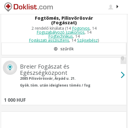
Fogtömés, Pilisvörösvár
(Fogászat)
2 rendelő kínálata (14
Fogorvos
, 14
Fogszabályozó szakorvos
, 14
Fogtechnikus
, 14
Fogászati asszisztens
, 14
Szájsebész
)
szűrők
Breier Fogászat és
Egészségközpont
2085 Pilisvörösvár, Árpád u. 21.
Gyök.töm. után ideiglenes tömés / fog
1 000 HUF