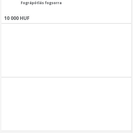
Fográpótlás fogsorra
10 000 HUF