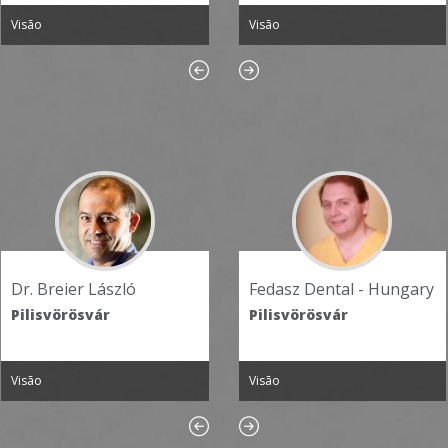
Visão
Visão
Fedasz Dental - Hungary
Breier Dental Clinic-
Implantology Centre
Pilisvörösvár
Pilisvörösvár
Visão
Visão