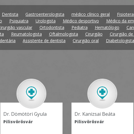
Dentista
Gastroenterologista
médico clínico geral
Fisioter
o
Psiquiatra
Urologista
Médico desportivo
Médico da em
irurgião vascular
Ortodontista
Pediatra
Hematólogo
Car
ta
Reumatologista
Oftalmologista
Cirurgião
Cirurgião de
dentária
Assistente de dentista
Cirurgião oral
Diabetologist
Dr. Kanizsai Beáta
Dr. Tóth Ferenc
Pilisvörösvár
Pilisvörösvár