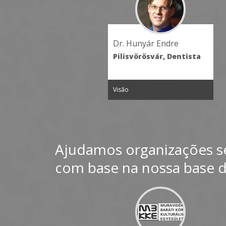
r. Hunyár Endre
Dr. Breier László
lisvörösvár, Dentista
Pilisvörösvár, Dentista
são
Visão
Ajudamos organizações sem 
com base na nossa base de