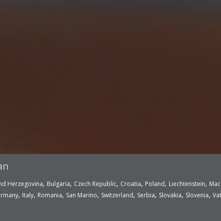
an
,
,
,
,
,
,
nd Herzegovina
Bulgaria
Czech Republic
Croatia
Poland
Liechtenstein
Mac
,
,
,
,
,
,
,
,
rmany
Italy
Romania
San Marino
Switzerland
Serbia
Slovakia
Slovenia
Vat