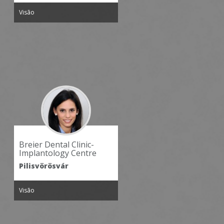
Visão
Visão
Breier Fogászat és
Fedasz Dental
Egészségközpont
Pilisvörösvár
Pilisvörösvár
Visão
Visão