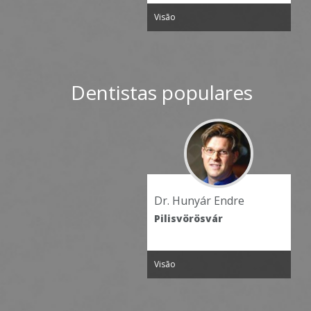
são
Visão
Dentistas populares
r. Hunyár Endre
Dr. Breier László
lisvörösvár
Pilisvörösvár
são
Visão