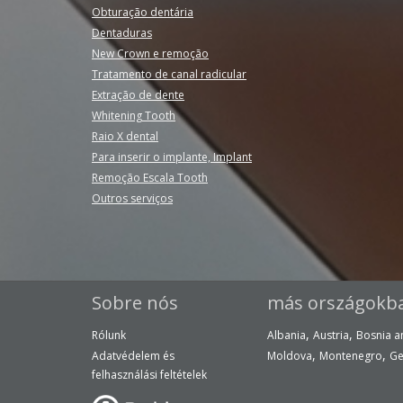
Obturação dentária
Dentaduras
New Crown e remoção
Tratamento de canal radicular
Extração de dente
Whitening Tooth
Raio X dental
Para inserir o implante, Implant
Remoção Escala Tooth
Outros serviços
Sobre nós
más országokb
,
,
Rólunk
Albania
Austria
Bosnia a
,
,
Adatvédelem és
Moldova
Montenegro
Ge
felhasználási feltételek