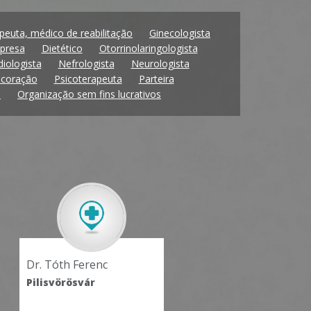
apeuta, médico de reabilitação
Ginecologista
presa
Dietético
Otorrinolaringologista
diologista
Nefrologista
Neurologista
 coração
Psicoterapeuta
Parteira
a
Organização sem fins lucrativos
Dr. Bánkúti Ernő
Dr. Sándor Gyula
Pilisvörösvár
Pilisvörösvár