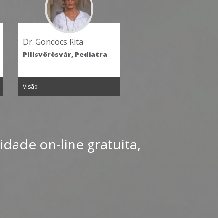
Dr. Kovács Attila
Muravidék Baráti Kör
Kulturális Egyesület
Pilisvörösvár,
Ginecologista
Pilisvörösvár,
Organização sem fin
lucrativos
Visão
Visão
idade on-line gratuita,