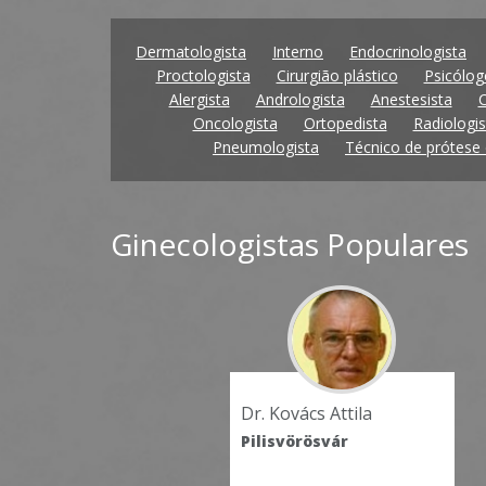
Dermatologista
Interno
Endocrinologista
Proctologista
Cirurgião plástico
Psicólog
Alergista
Andrologista
Anestesista
C
Oncologista
Ortopedista
Radiologis
Pneumologista
Técnico de prótese 
Ginecologistas Populares
. Kovács Attila
Dr. Dömötöri Gyula
lisvörösvár
Pilisvörösvár