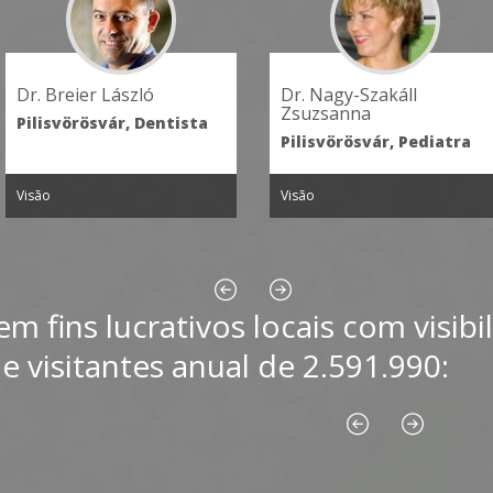
Dr. Nagy-Szakáll
Dr. Göndöcs Rita
Zsuzsanna
Pilisvörösvár, Pediatra
Pilisvörösvár, Pediatra
Visão
Visão
fins lucrativos locais com visibil
 visitantes anual de 2.591.990: